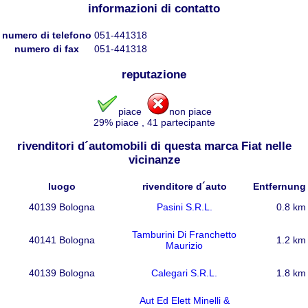
informazioni di contatto
numero di telefono
051-441318
numero di fax
051-441318
reputazione
piace
non piace
29
% piace
,
41
partecipante
rivenditori d´automobili di questa marca Fiat nelle
vicinanze
luogo
rivenditore d´auto
Entfernung
40139 Bologna
Pasini S.R.L.
0.8 km
Tamburini Di Franchetto
40141 Bologna
1.2 km
Maurizio
40139 Bologna
Calegari S.R.L.
1.8 km
Aut Ed Elett Minelli &