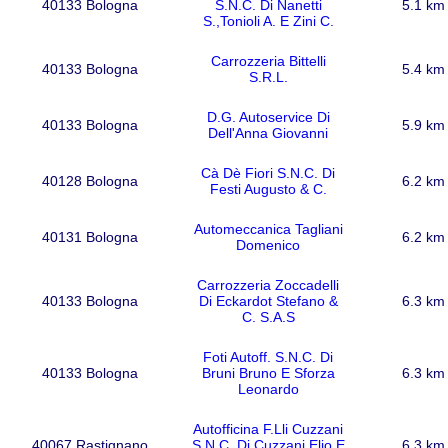
40133 Bologna
S.N.C. Di Nanetti
5.1 km
S.,Tonioli A. E Zini C.
Carrozzeria Bittelli
40133 Bologna
5.4 km
S.R.L.
D.G. Autoservice Di
40133 Bologna
5.9 km
Dell'Anna Giovanni
Cà Dè Fiori S.N.C. Di
40128 Bologna
6.2 km
Festi Augusto & C.
Automeccanica Tagliani
40131 Bologna
6.2 km
Domenico
Carrozzeria Zoccadelli
40133 Bologna
Di Eckardot Stefano &
6.3 km
C. S.A.S
Foti Autoff. S.N.C. Di
40133 Bologna
Bruni Bruno E Sforza
6.3 km
Leonardo
Autofficina F.Lli Cuzzani
40067 Rastignano
S.N.C. Di Cuzzani Elio E
6.3 km