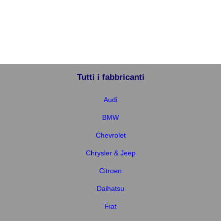
Tutti i fabbricanti
Audi
BMW
Chevrolet
Chrysler & Jeep
Citroen
Daihatsu
Fiat