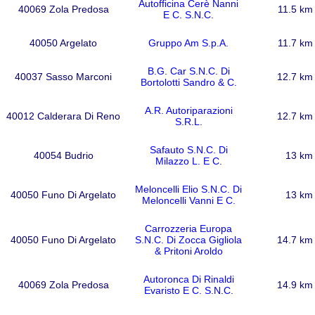
Autofficina Cerè Nanni
40069 Zola Predosa
11.5 km
E C. S.N.C.
40050 Argelato
Gruppo Am S.p.A.
11.7 km
B.G. Car S.N.C. Di
40037 Sasso Marconi
12.7 km
Bortolotti Sandro & C.
A.R. Autoriparazioni
40012 Calderara Di Reno
12.7 km
S.R.L.
Safauto S.N.C. Di
40054 Budrio
13 km
Milazzo L. E C.
Meloncelli Elio S.N.C. Di
40050 Funo Di Argelato
13 km
Meloncelli Vanni E C.
Carrozzeria Europa
40050 Funo Di Argelato
S.N.C. Di Zocca Gigliola
14.7 km
& Pritoni Aroldo
Autoronca Di Rinaldi
40069 Zola Predosa
14.9 km
Evaristo E C. S.N.C.