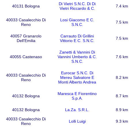
Di Vietri S.N.C. Di Di
40131 Bologna
7.4 km
Vietri Riccardo & C.
40033 Casalecchio Di
Losi Giacomo E C.
7.5 km
Reno
S.N.C.
40057 Granarolo
Carrauto Di Grillini
7.5 km
Dell'Emilia
Vittorio E C. S.N.C.
Zanetti & Vannini Di
40055 Castenaso
Vannini Umberto & C.
7.6 km
S.N.C.
Eurocar S.N.C. Di
40033 Casalecchio Di
Mereu Salvatore E
8.2 km
Reno
Monti Alberto Andrea
Maresca E Fiorentino
40132 Bologna
8.7 km
S.p.A.
40132 Bologna
La.Za. S.R.L.
8.9 km
40033 Casalecchio Di
Lolli Luigi
9.3 km
Reno