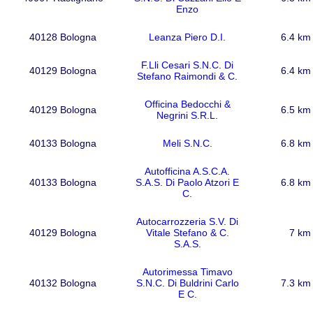
Enzo
40128 Bologna
Leanza Piero D.I.
6.4 km
F.Lli Cesari S.N.C. Di
40129 Bologna
6.4 km
Stefano Raimondi & C.
Officina Bedocchi &
40129 Bologna
6.5 km
Negrini S.R.L.
40133 Bologna
Meli S.N.C.
6.8 km
Autofficina A.S.C.A.
40133 Bologna
S.A.S. Di Paolo Atzori E
6.8 km
C.
Autocarrozzeria S.V. Di
40129 Bologna
Vitale Stefano & C.
7 km
S.A.S.
Autorimessa Timavo
40132 Bologna
S.N.C. Di Buldrini Carlo
7.3 km
E C.