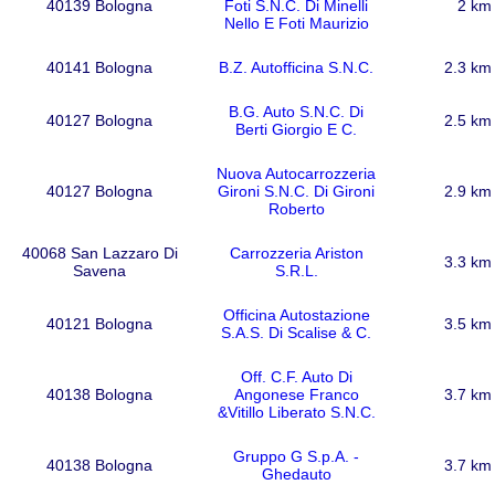
40139 Bologna
Foti S.N.C. Di Minelli
2 km
Nello E Foti Maurizio
40141 Bologna
B.Z. Autofficina S.N.C.
2.3 km
B.G. Auto S.N.C. Di
40127 Bologna
2.5 km
Berti Giorgio E C.
Nuova Autocarrozzeria
40127 Bologna
Gironi S.N.C. Di Gironi
2.9 km
Roberto
40068 San Lazzaro Di
Carrozzeria Ariston
3.3 km
Savena
S.R.L.
Officina Autostazione
40121 Bologna
3.5 km
S.A.S. Di Scalise & C.
Off. C.F. Auto Di
40138 Bologna
Angonese Franco
3.7 km
&Vitillo Liberato S.N.C.
Gruppo G S.p.A. -
40138 Bologna
3.7 km
Ghedauto