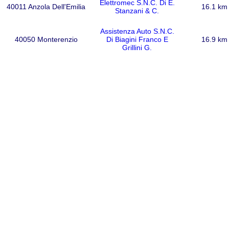
Elettromec S.N.C. Di E.
40011 Anzola Dell'Emilia
16.1 km
Stanzani & C.
Assistenza Auto S.N.C.
40050 Monterenzio
Di Biagini Franco E
16.9 km
Grillini G.