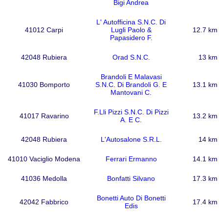
Bigi Andrea
L' Autofficina S.N.C. Di
41012 Carpi
Lugli Paolo &
12.7 km
Papasidero F.
42048 Rubiera
Orad S.N.C.
13 km
Brandoli E Malavasi
41030 Bomporto
S.N.C. Di Brandoli G. E
13.1 km
Mantovani C.
F.Lli Pizzi S.N.C. Di Pizzi
41017 Ravarino
13.2 km
A. E C.
42048 Rubiera
L'Autosalone S.R.L.
14 km
41010 Vaciglio Modena
Ferrari Ermanno
14.1 km
41036 Medolla
Bonfatti Silvano
17.3 km
Bonetti Auto Di Bonetti
42042 Fabbrico
17.4 km
Edis