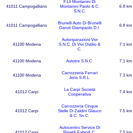
F.Lli Montanini Di
41011 Campogalliano
Montanini Paolo & C.
6.8 km
S.N.C.
Brunelli Auto Di Brunelli
41011 Campogalliano
6.8 km
Garuti Giampaolo D.I.
Autoriparazioni Vivi
41100 Modena
S.N.C. Di Vivi Ostilio &
7.1 km
C.
41100 Modena
Autotre S.N.C.
7.1 km
Carrozzeria Ferrari
41100 Modena
7.3 km
Jeris S.R.L.
La Carpi Società
41012 Carpi
7.4 km
Cooperativa
Carrozzeria Cinque
41012 Carpi
Stelle Di Zaldini Glauco
7.5 km
& C. Sn.C.
Autocentro Service Di
41012 Carpi
Rinaldi Fabio& C.
7.5 km