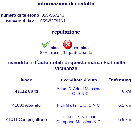
informazioni di contatto
numero di telefono
059-567240
numero di fax
059-8579161
reputazione
piace
non piace
92
% piace
,
13
partecipante
rivenditori d´automobili di questa marca Fiat nelle
vicinanze
luogo
rivenditore d´auto
Entfernung
Ariani Di Ariani Massimo
41012 Carpi
6 km
E C. S.N.C.
41030 Albareto
F.Lli Martini E C. S.N.C.
6.1 km
G.M.C. S.N.C. Di
41011 Campogalliano
6.6 km
Campana Massimo & C.