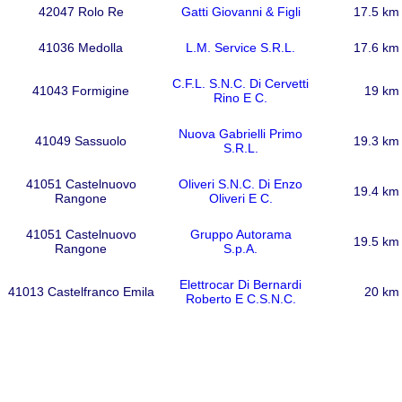
42047 Rolo Re
Gatti Giovanni & Figli
17.5 km
41036 Medolla
L.M. Service S.R.L.
17.6 km
C.F.L. S.N.C. Di Cervetti
41043 Formigine
19 km
Rino E C.
Nuova Gabrielli Primo
41049 Sassuolo
19.3 km
S.R.L.
41051 Castelnuovo
Oliveri S.N.C. Di Enzo
19.4 km
Rangone
Oliveri E C.
41051 Castelnuovo
Gruppo Autorama
19.5 km
Rangone
S.p.A.
Elettrocar Di Bernardi
41013 Castelfranco Emila
20 km
Roberto E C.S.N.C.