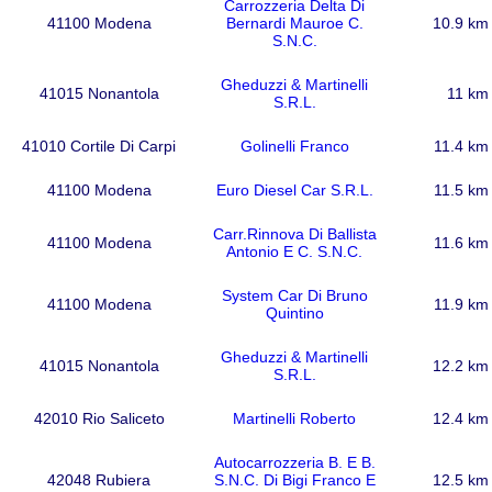
Carrozzeria Delta Di
41100 Modena
Bernardi Mauroe C.
10.9 km
S.N.C.
Gheduzzi & Martinelli
41015 Nonantola
11 km
S.R.L.
41010 Cortile Di Carpi
Golinelli Franco
11.4 km
41100 Modena
Euro Diesel Car S.R.L.
11.5 km
Carr.Rinnova Di Ballista
41100 Modena
11.6 km
Antonio E C. S.N.C.
System Car Di Bruno
41100 Modena
11.9 km
Quintino
Gheduzzi & Martinelli
41015 Nonantola
12.2 km
S.R.L.
42010 Rio Saliceto
Martinelli Roberto
12.4 km
Autocarrozzeria B. E B.
42048 Rubiera
S.N.C. Di Bigi Franco E
12.5 km