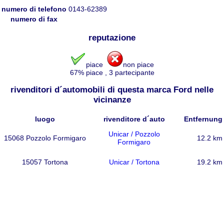
numero di telefono
0143-62389
numero di fax
reputazione
piace
non piace
67
% piace
,
3
partecipante
rivenditori d´automobili di questa marca Ford nelle
vicinanze
luogo
rivenditore d´auto
Entfernung
Unicar / Pozzolo
15068 Pozzolo Formigaro
12.2 km
Formigaro
15057 Tortona
Unicar / Tortona
19.2 km