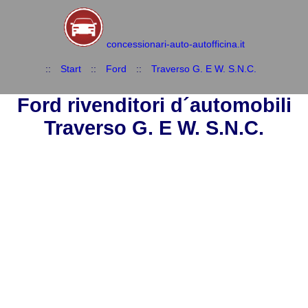
concessionari-auto-autofficina.it
::
Start
::
Ford
::
Traverso G. E W. S.N.C.
Ford rivenditori d´automobili
Traverso G. E W. S.N.C.