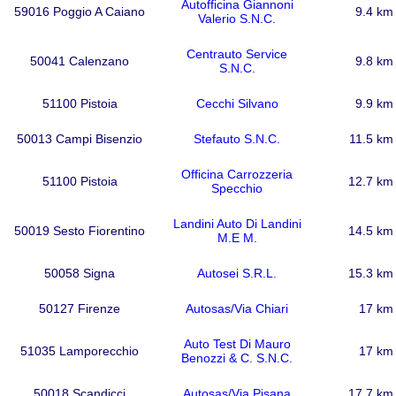
Autofficina Giannoni
59016 Poggio A Caiano
9.4 km
Valerio S.N.C.
Centrauto Service
50041 Calenzano
9.8 km
S.N.C.
51100 Pistoia
Cecchi Silvano
9.9 km
50013 Campi Bisenzio
Stefauto S.N.C.
11.5 km
Officina Carrozzeria
51100 Pistoia
12.7 km
Specchio
Landini Auto Di Landini
50019 Sesto Fiorentino
14.5 km
M.E M.
50058 Signa
Autosei S.R.L.
15.3 km
50127 Firenze
Autosas/Via Chiari
17 km
Auto Test Di Mauro
51035 Lamporecchio
17 km
Benozzi & C. S.N.C.
50018 Scandicci
Autosas/Via Pisana
17.7 km