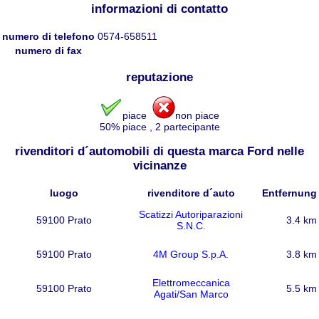
informazioni di contatto
numero di telefono
0574-658511
numero di fax
reputazione
piace
non piace
50
% piace
,
2
partecipante
rivenditori d´automobili di questa marca Ford nelle
vicinanze
luogo
rivenditore d´auto
Entfernung
Scatizzi Autoriparazioni
59100 Prato
3.4 km
S.N.C.
59100 Prato
4M Group S.p.A.
3.8 km
Elettromeccanica
59100 Prato
5.5 km
Agati/San Marco