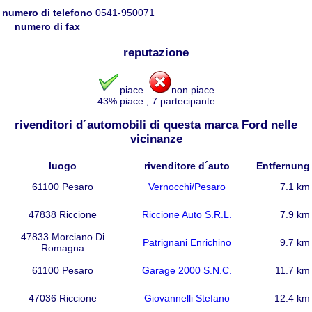
numero di telefono
0541-950071
numero di fax
reputazione
piace
non piace
43
% piace
,
7
partecipante
rivenditori d´automobili di questa marca Ford nelle
vicinanze
luogo
rivenditore d´auto
Entfernung
61100 Pesaro
Vernocchi/Pesaro
7.1 km
47838 Riccione
Riccione Auto S.R.L.
7.9 km
47833 Morciano Di
Patrignani Enrichino
9.7 km
Romagna
61100 Pesaro
Garage 2000 S.N.C.
11.7 km
47036 Riccione
Giovannelli Stefano
12.4 km