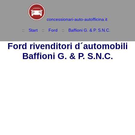
concessionari-auto-autofficina.it
::
Start
::
Ford
::
Baffioni G. & P. S.N.C.
Ford rivenditori d´automobili
Baffioni G. & P. S.N.C.