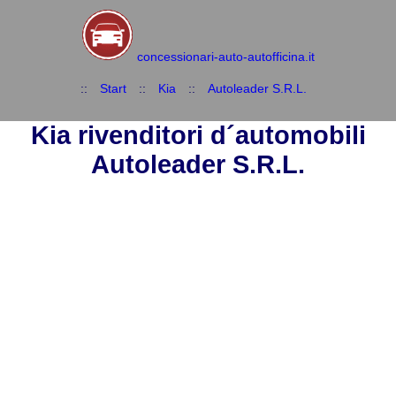
concessionari-auto-autofficina.it
::
Start
::
Kia
::
Autoleader S.R.L.
Kia rivenditori d´automobili
Autoleader S.R.L.