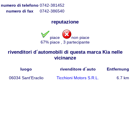
numero di telefono
0742-381452
numero di fax
0742-386540
reputazione
piace
non piace
67
% piace
,
3
partecipante
rivenditori d´automobili di questa marca Kia nelle
vicinanze
luogo
rivenditore d´auto
Entfernung
06034 Sant'Eraclio
Ticchioni Motors S.R.L.
6.7 km