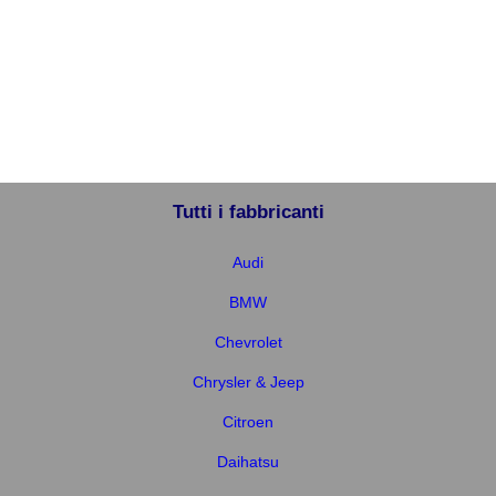
Tutti i fabbricanti
Audi
BMW
Chevrolet
Chrysler & Jeep
Citroen
Daihatsu