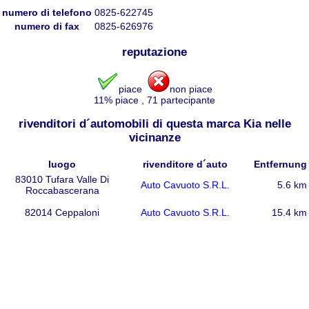
numero di telefono
0825-622745
numero di fax
0825-626976
reputazione
piace
non piace
11
% piace
,
71
partecipante
rivenditori d´automobili di questa marca Kia nelle
vicinanze
luogo
rivenditore d´auto
Entfernung
83010 Tufara Valle Di
Auto Cavuoto S.R.L.
5.6 km
Roccabascerana
82014 Ceppaloni
Auto Cavuoto S.R.L.
15.4 km