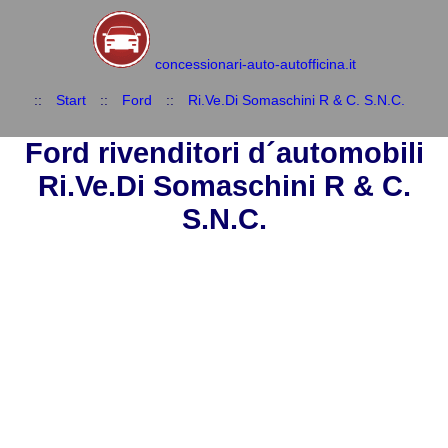
concessionari-auto-autofficina.it
::
Start
::
Ford
::
Ri.Ve.Di Somaschini R & C. S.N.C.
Ford rivenditori d´automobili
Ri.Ve.Di Somaschini R & C.
S.N.C.