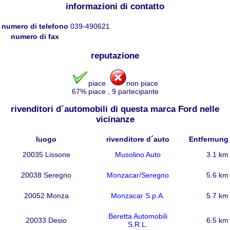
informazioni di contatto
numero di telefono
039-490621
numero di fax
reputazione
piace
non piace
67
% piace
,
9
partecipante
rivenditori d´automobili di questa marca Ford nelle
vicinanze
luogo
rivenditore d´auto
Entfernung
20035 Lissone
Musolino Auto
3.1 km
20038 Seregno
Monzacar/Seregno
5.6 km
20052 Monza
Monzacar S.p.A.
5.7 km
Beretta Automobili
20033 Desio
6.5 km
S.R.L.