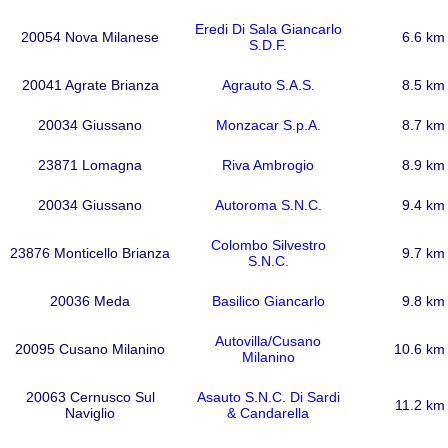
Eredi Di Sala Giancarlo
20054 Nova Milanese
6.6 km
S.D.F.
20041 Agrate Brianza
Agrauto S.A.S.
8.5 km
20034 Giussano
Monzacar S.p.A.
8.7 km
23871 Lomagna
Riva Ambrogio
8.9 km
20034 Giussano
Autoroma S.N.C.
9.4 km
Colombo Silvestro
23876 Monticello Brianza
9.7 km
S.N.C.
20036 Meda
Basilico Giancarlo
9.8 km
Autovilla/Cusano
20095 Cusano Milanino
10.6 km
Milanino
20063 Cernusco Sul
Asauto S.N.C. Di Sardi
11.2 km
Naviglio
& Candarella