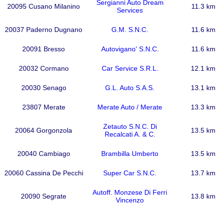
Sergianni Auto Dream
20095 Cusano Milanino
11.3 km
Services
20037 Paderno Dugnano
G.M. S.N.C.
11.6 km
20091 Bresso
Autovigano' S.N.C.
11.6 km
20032 Cormano
Car Service S.R.L.
12.1 km
20030 Senago
G.L. Auto S.A.S.
13.1 km
23807 Merate
Merate Auto / Merate
13.3 km
Zetauto S.N.C. Di
20064 Gorgonzola
13.5 km
Recalcati A. & C.
20040 Cambiago
Brambilla Umberto
13.5 km
20060 Cassina De Pecchi
Super Car S.N.C.
13.7 km
Autoff. Monzese Di Ferri
20090 Segrate
13.8 km
Vincenzo