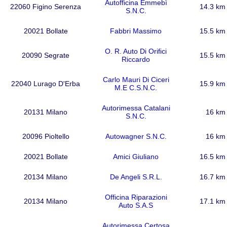
Autofficina Emmebì
22060 Figino Serenza
14.3 km
S.N.C.
20021 Bollate
Fabbri Massimo
15.5 km
O. R. Auto Di Orifici
20090 Segrate
15.5 km
Riccardo
Carlo Mauri Di Ciceri
22040 Lurago D'Erba
15.9 km
M.E C.S.N.C.
Autorimessa Catalani
20131 Milano
16 km
S.N.C.
20096 Pioltello
Autowagner S.N.C.
16 km
20021 Bollate
Amici Giuliano
16.5 km
20134 Milano
De Angeli S.R.L.
16.7 km
Officina Riparazioni
20134 Milano
17.1 km
Auto S.A.S
Autorimessa Certosa