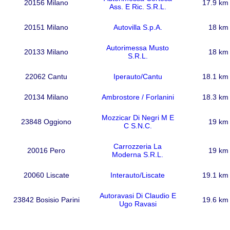
20156 Milano
17.9 km
Ass. E Ric. S.R.L.
20151 Milano
Autovilla S.p.A.
18 km
Autorimessa Musto
20133 Milano
18 km
S.R.L.
22062 Cantu
Iperauto/Cantu
18.1 km
20134 Milano
Ambrostore / Forlanini
18.3 km
Mozzicar Di Negri M E
23848 Oggiono
19 km
C S.N.C.
Carrozzeria La
20016 Pero
19 km
Moderna S.R.L.
20060 Liscate
Interauto/Liscate
19.1 km
Autoravasi Di Claudio E
23842 Bosisio Parini
19.6 km
Ugo Ravasi