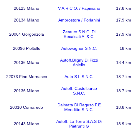
20123 Milano
V.A.R.C.O. / Papiniano
17.8 km
20134 Milano
Ambrostore / Forlanini
17.9 km
Zetauto S.N.C. Di
20064 Gorgonzola
17.9 km
Recalcati A. & C.
20096 Pioltello
Autowagner S.N.C.
18 km
Autoff.Bligny Di Pizzi
20136 Milano
18.4 km
Aniello
22073 Fino Mornasco
Auto S.I. S.N.C.
18.7 km
Autoff. Castelbarco
20136 Milano
18.7 km
S.N.C.
Dalmata Di Raguso F.E
20010 Cornaredo
18.8 km
Menditto S.N.C.
Autoff. La Torre S.A.S Di
20143 Milano
18.9 km
Pietrunti G