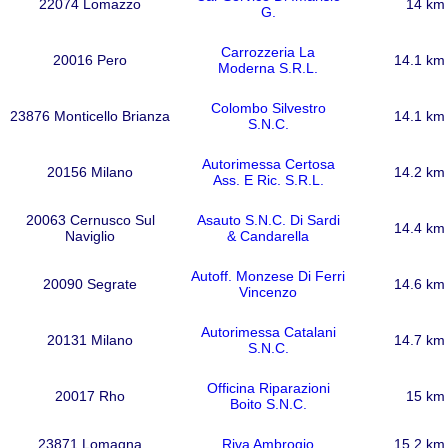
22074 Lomazzo
14 km
G.
Carrozzeria La
20016 Pero
14.1 km
Moderna S.R.L.
Colombo Silvestro
23876 Monticello Brianza
14.1 km
S.N.C.
Autorimessa Certosa
20156 Milano
14.2 km
Ass. E Ric. S.R.L.
20063 Cernusco Sul
Asauto S.N.C. Di Sardi
14.4 km
Naviglio
& Candarella
Autoff. Monzese Di Ferri
20090 Segrate
14.6 km
Vincenzo
Autorimessa Catalani
20131 Milano
14.7 km
S.N.C.
Officina Riparazioni
20017 Rho
15 km
Boito S.N.C.
23871 Lomagna
Riva Ambrogio
15.2 km