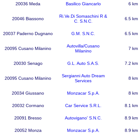
20036 Meda
Basilico Giancarlo
6 km
Ri.Ve.Di Somaschini R &
20046 Biassono
6.5 km
C. S.N.C.
20037 Paderno Dugnano
G.M. S.N.C.
6.5 km
Autovilla/Cusano
20095 Cusano Milanino
7 km
Milanino
20030 Senago
G.L. Auto S.A.S.
7.2 km
Sergianni Auto Dream
20095 Cusano Milanino
8 km
Services
20034 Giussano
Monzacar S.p.A.
8 km
20032 Cormano
Car Service S.R.L.
8.1 km
20091 Bresso
Autovigano' S.N.C.
8.9 km
20052 Monza
Monzacar S.p.A.
8.9 km