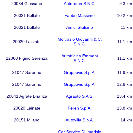
20034 Giussano
Autoroma S.N.C.
9.3 km
20021 Bollate
Fabbri Massimo
10.2 km
20021 Bollate
Amici Giuliano
11 km
Moltrasio Giovanni & C.
20020 Lazzate
11.1 km
S.N.C.
Autofficina Emmebì
22060 Figino Serenza
11.1 km
S.N.C.
21047 Saronno
Gruppovis S.p.A.
11.9 km
21047 Saronno
Gruppovis S.p.A.
12.8 km
20041 Agrate Brianza
Agrauto S.A.S.
13.4 km
20020 Lainate
Feren S.p.A.
13.8 km
20151 Milano
Autovilla S.p.A.
14 km
Car Service Di Imarisio