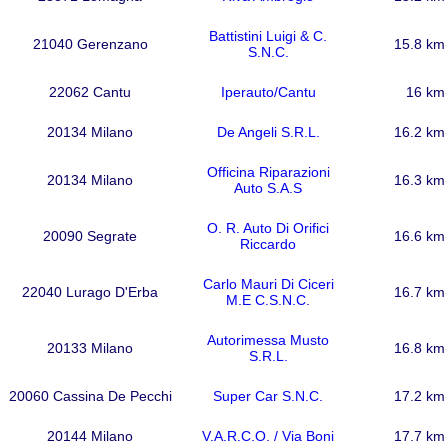
Battistini Luigi & C.
21040 Gerenzano
15.8 km
S.N.C.
22062 Cantu
Iperauto/Cantu
16 km
20134 Milano
De Angeli S.R.L.
16.2 km
Officina Riparazioni
20134 Milano
16.3 km
Auto S.A.S
O. R. Auto Di Orifici
20090 Segrate
16.6 km
Riccardo
Carlo Mauri Di Ciceri
22040 Lurago D'Erba
16.7 km
M.E C.S.N.C.
Autorimessa Musto
20133 Milano
16.8 km
S.R.L.
20060 Cassina De Pecchi
Super Car S.N.C.
17.2 km
20144 Milano
V.A.R.C.O. / Via Boni
17.7 km