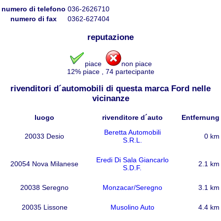
numero di telefono
036-2626710
numero di fax
0362-627404
reputazione
piace
non piace
12
% piace
,
74
partecipante
rivenditori d´automobili di questa marca Ford nelle
vicinanze
luogo
rivenditore d´auto
Entfernung
Beretta Automobili
20033 Desio
0 km
S.R.L.
Eredi Di Sala Giancarlo
20054 Nova Milanese
2.1 km
S.D.F.
20038 Seregno
Monzacar/Seregno
3.1 km
20035 Lissone
Musolino Auto
4.4 km