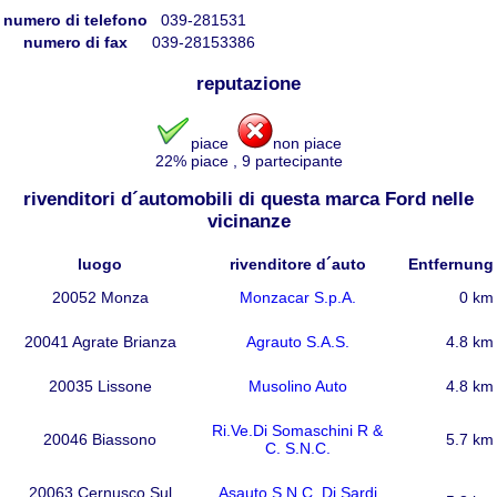
numero di telefono
039-281531
numero di fax
039-28153386
reputazione
piace
non piace
22
% piace
,
9
partecipante
rivenditori d´automobili di questa marca Ford nelle
vicinanze
luogo
rivenditore d´auto
Entfernung
20052 Monza
Monzacar S.p.A.
0 km
20041 Agrate Brianza
Agrauto S.A.S.
4.8 km
20035 Lissone
Musolino Auto
4.8 km
Ri.Ve.Di Somaschini R &
20046 Biassono
5.7 km
C. S.N.C.
20063 Cernusco Sul
Asauto S.N.C. Di Sardi