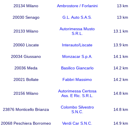
20134 Milano
Ambrostore / Forlanini
13 km
20030 Senago
G.L. Auto S.A.S.
13 km
Autorimessa Musto
20133 Milano
13.1 km
S.R.L.
20060 Liscate
Interauto/Liscate
13.9 km
20034 Giussano
Monzacar S.p.A.
14.1 km
20036 Meda
Basilico Giancarlo
14.2 km
20021 Bollate
Fabbri Massimo
14.2 km
Autorimessa Certosa
20156 Milano
14.8 km
Ass. E Ric. S.R.L.
Colombo Silvestro
23876 Monticello Brianza
14.8 km
S.N.C.
20068 Peschiera Borromeo
Verdi Car S.N.C.
14.9 km