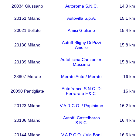
20034 Giussano
Autoroma S.N.C.
14.9 km
20151 Milano
Autovilla S.p.A.
15.1 km
20021 Bollate
Amici Giuliano
15.4 km
Autoff.Bligny Di Pizzi
20136 Milano
15.8 km
Aniello
Autofficina Canzonieri
20139 Milano
15.8 km
Massimo
23807 Merate
Merate Auto / Merate
16 km
Autofranco S.N.C. Di
20090 Pantigliate
16 km
Ferrarato F.& C.
20123 Milano
V.A.R.C.O. / Papiniano
16.2 km
Autoff. Castelbarco
20136 Milano
16.4 km
S.N.C.
20144 Milano
V.A.R.C.O. / Via Boni
16.6 km