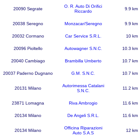
O. R. Auto Di Orifici
20090 Segrate
9.9 km
Riccardo
20038 Seregno
Monzacar/Seregno
9.9 km
20032 Cormano
Car Service S.R.L.
10 km
20096 Pioltello
Autowagner S.N.C.
10.3 km
20040 Cambiago
Brambilla Umberto
10.7 km
20037 Paderno Dugnano
G.M. S.N.C.
10.7 km
Autorimessa Catalani
20131 Milano
11.2 km
S.N.C.
23871 Lomagna
Riva Ambrogio
11.6 km
20134 Milano
De Angeli S.R.L.
11.6 km
Officina Riparazioni
20134 Milano
12 km
Auto S.A.S