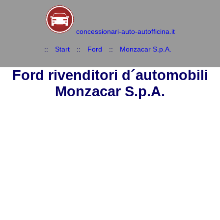
concessionari-auto-autofficina.it
::
Start
::
Ford
::
Monzacar S.p.A.
Ford rivenditori d´automobili
Monzacar S.p.A.