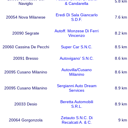
5.8 km
Naviglio
& Candarella
Eredi Di Sala Giancarlo
20054 Nova Milanese
7.6 km
S.D.F.
Autoff. Monzese Di Ferri
20090 Segrate
8.2 km
Vincenzo
20060 Cassina De Pecchi
Super Car S.N.C.
8.5 km
20091 Bresso
Autovigano' S.N.C.
8.6 km
Autovilla/Cusano
20095 Cusano Milanino
8.6 km
Milanino
Sergianni Auto Dream
20095 Cusano Milanino
8.9 km
Services
Beretta Automobili
20033 Desio
8.9 km
S.R.L.
Zetauto S.N.C. Di
20064 Gorgonzola
9 km
Recalcati A. & C.