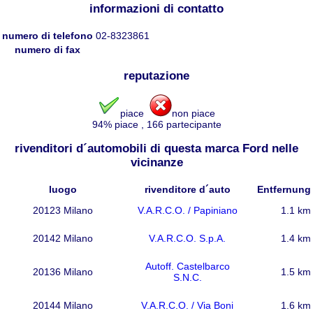
informazioni di contatto
numero di telefono
02-8323861
numero di fax
reputazione
piace
non piace
94
% piace
,
166
partecipante
rivenditori d´automobili di questa marca Ford nelle
vicinanze
luogo
rivenditore d´auto
Entfernung
20123 Milano
V.A.R.C.O. / Papiniano
1.1 km
20142 Milano
V.A.R.C.O. S.p.A.
1.4 km
Autoff. Castelbarco
20136 Milano
1.5 km
S.N.C.
20144 Milano
V.A.R.C.O. / Via Boni
1.6 km