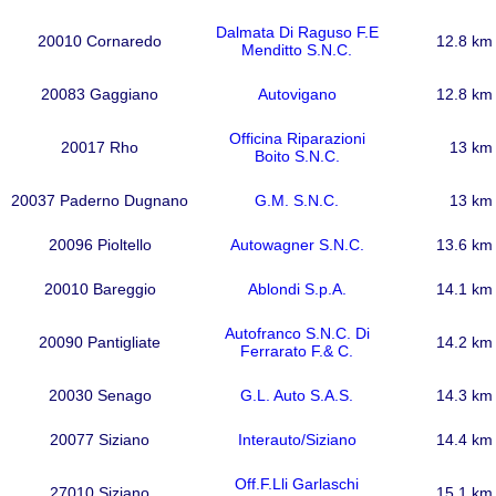
Dalmata Di Raguso F.E
20010 Cornaredo
12.8 km
Menditto S.N.C.
20083 Gaggiano
Autovigano
12.8 km
Officina Riparazioni
20017 Rho
13 km
Boito S.N.C.
20037 Paderno Dugnano
G.M. S.N.C.
13 km
20096 Pioltello
Autowagner S.N.C.
13.6 km
20010 Bareggio
Ablondi S.p.A.
14.1 km
Autofranco S.N.C. Di
20090 Pantigliate
14.2 km
Ferrarato F.& C.
20030 Senago
G.L. Auto S.A.S.
14.3 km
20077 Siziano
Interauto/Siziano
14.4 km
Off.F.Lli Garlaschi
27010 Siziano
15.1 km