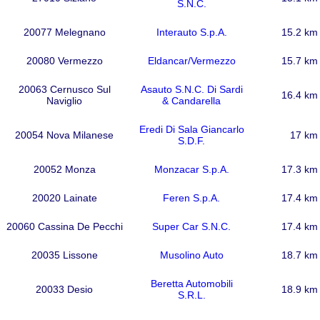
S.N.C.
20077 Melegnano
Interauto S.p.A.
15.2 km
20080 Vermezzo
Eldancar/Vermezzo
15.7 km
20063 Cernusco Sul
Asauto S.N.C. Di Sardi
16.4 km
Naviglio
& Candarella
Eredi Di Sala Giancarlo
20054 Nova Milanese
17 km
S.D.F.
20052 Monza
Monzacar S.p.A.
17.3 km
20020 Lainate
Feren S.p.A.
17.4 km
20060 Cassina De Pecchi
Super Car S.N.C.
17.4 km
20035 Lissone
Musolino Auto
18.7 km
Beretta Automobili
20033 Desio
18.9 km
S.R.L.