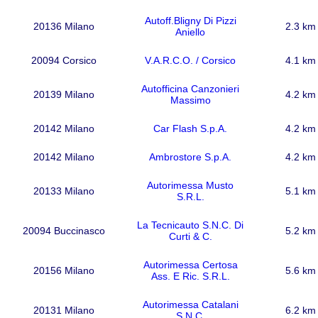
Autoff.Bligny Di Pizzi
20136 Milano
2.3 km
Aniello
20094 Corsico
V.A.R.C.O. / Corsico
4.1 km
Autofficina Canzonieri
20139 Milano
4.2 km
Massimo
20142 Milano
Car Flash S.p.A.
4.2 km
20142 Milano
Ambrostore S.p.A.
4.2 km
Autorimessa Musto
20133 Milano
5.1 km
S.R.L.
La Tecnicauto S.N.C. Di
20094 Buccinasco
5.2 km
Curti & C.
Autorimessa Certosa
20156 Milano
5.6 km
Ass. E Ric. S.R.L.
Autorimessa Catalani
20131 Milano
6.2 km
S.N.C.