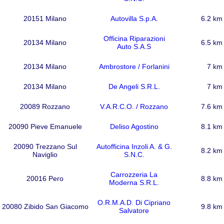
20151 Milano
Autovilla S.p.A.
6.2 km
Officina Riparazioni
20134 Milano
6.5 km
Auto S.A.S
20134 Milano
Ambrostore / Forlanini
7 km
20134 Milano
De Angeli S.R.L.
7 km
20089 Rozzano
V.A.R.C.O. / Rozzano
7.6 km
20090 Pieve Emanuele
Deliso Agostino
8.1 km
20090 Trezzano Sul
Autofficina Inzoli A. & G.
8.2 km
Naviglio
S.N.C.
Carrozzeria La
20016 Pero
8.8 km
Moderna S.R.L.
O.R.M.A.D. Di Cipriano
20080 Zibido San Giacomo
9.8 km
Salvatore