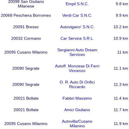
20098 San Giuliano
Empil S.N.C.
9.8 km
Milanese
20068 Peschiera Borromeo
Verdi Car S.N.C.
9.9 km
20091 Bresso
Autovigano' S.N.C.
10.2 km
20032 Cormano
Car Service S.R.L.
10.9 km
Sergianni Auto Dream
20095 Cusano Milanino
11 km
Services
Autoff. Monzese Di Ferri
20090 Segrate
11.1 km
Vincenzo
O. R. Auto Di Orifici
20090 Segrate
11.3 km
Riccardo
20021 Bollate
Fabbri Massimo
11.4 km
20021 Bollate
Amici Giuliano
11.7 km
Autovilla/Cusano
20095 Cusano Milanino
11.9 km
Milanino